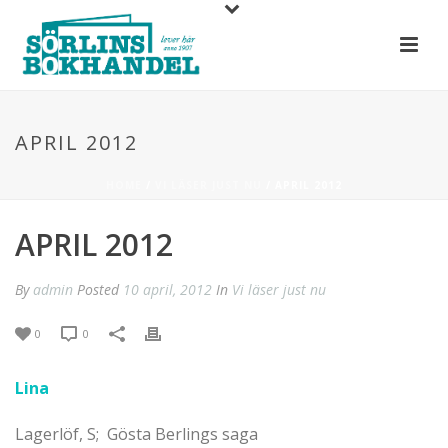
APRIL 2012
HOME
/
VI LÄSER JUST NU
/ APRIL 2012
APRIL 2012
By
admin
Posted
10 april, 2012
In
Vi läser just nu
0
0
Lina
Lagerlöf, S; Gösta Berlings saga