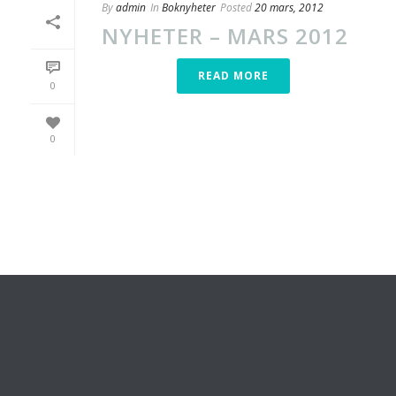
By
admin
In
Boknyheter
Posted
20 mars, 2012
NYHETER – MARS 2012
READ MORE
0
0