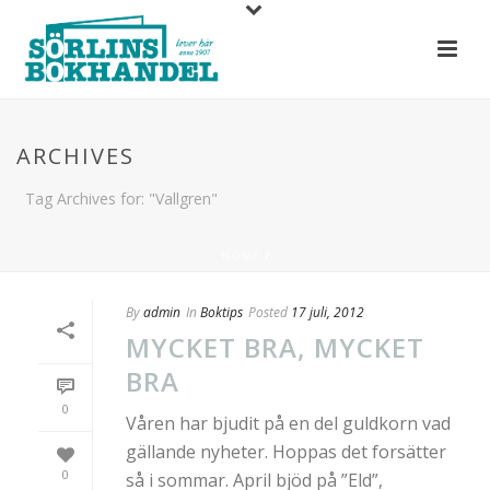
ARCHIVES
Tag Archives for: "Vallgren"
HOME
/
By
admin
In
Boktips
Posted
17 juli, 2012
MYCKET BRA, MYCKET
BRA
0
Våren har bjudit på en del guldkorn vad
gällande nyheter. Hoppas det forsätter
0
så i sommar. April bjöd på ”Eld”,