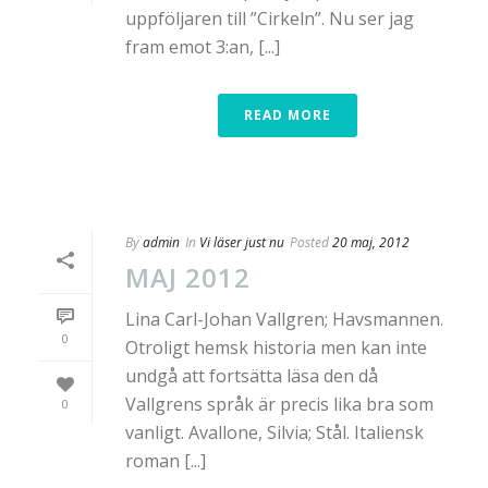
uppföljaren till ”Cirkeln”. Nu ser jag
fram emot 3:an, [...]
READ MORE
By
admin
In
Vi läser just nu
Posted
20 maj, 2012
MAJ 2012
Lina Carl-Johan Vallgren; Havsmannen.
0
Otroligt hemsk historia men kan inte
undgå att fortsätta läsa den då
Vallgrens språk är precis lika bra som
0
vanligt. Avallone, Silvia; Stål. Italiensk
roman [...]