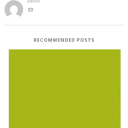
admin
RECOMMENDED POSTS