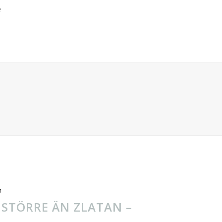
e
4
 STÖRRE ÄN ZLATAN –