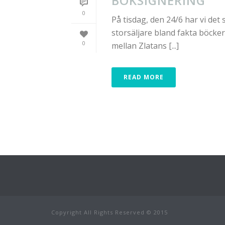
BOKSIGNERING
0
På tisdag, den 24/6 har vi det
storsäljare bland fakta böcke
0
mellan Zlatans [...]
READ MORE
Copyright All Rights Reserved © 2015