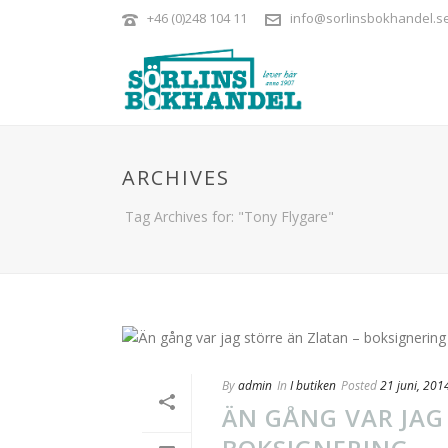
+46 (0)248 104 11
info@sorlinsbokhandel.s
ARCHIVES
Tag Archives for: "Tony Flygare"
By
admin
In
I butiken
Posted
21 juni, 201
ÄN GÅNG VAR JAG