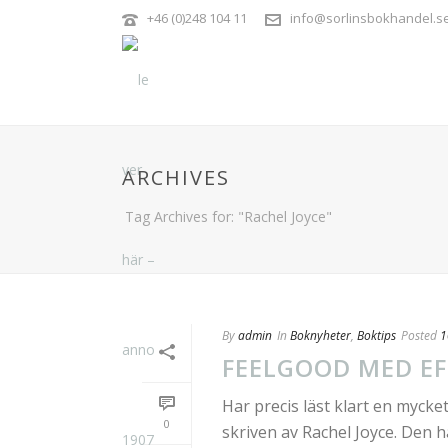
+46 (0)248 104 11
info@sorlinsbokhandel.s
ARCHIVES
Tag Archives for: "Rachel Joyce"
By
admin
In
Boknyheter
,
Boktips
Posted
1
FEELGOOD MED E
Har precis läst klart en mycke
0
skriven av Rachel Joyce. Den 