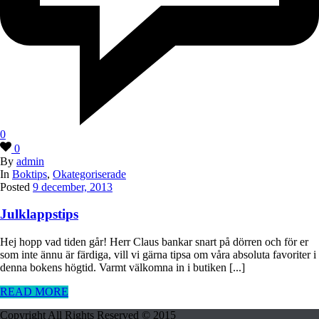
0
0
By
admin
In
Boktips
,
Okategoriserade
Posted
9 december, 2013
Julklappstips
Hej hopp vad tiden går! Herr Claus bankar snart på dörren och för er
som inte ännu är färdiga, vill vi gärna tipsa om våra absoluta favoriter i
denna bokens högtid. Varmt välkomna in i butiken [...]
READ MORE
Copyright All Rights Reserved © 2015