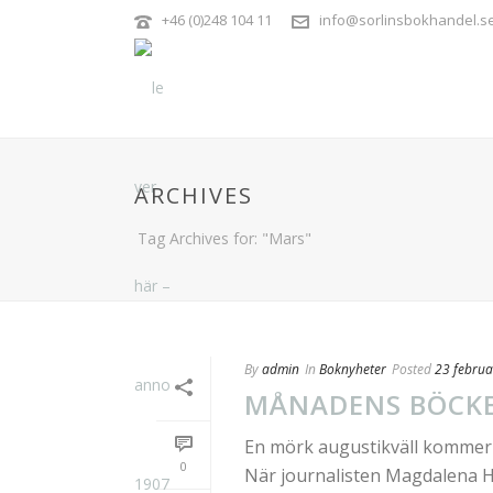
+46 (0)248 104 11
info@sorlinsbokhandel.s
ARCHIVES
Tag Archives for: "Mars"
By
admin
In
Boknyheter
Posted
23 februa
MÅNADENS BÖCK
En mörk augustikväll kommer et
0
När journalisten Magdalena H