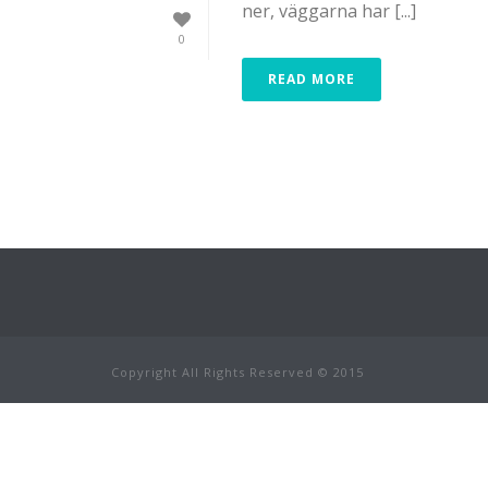
ner, väggarna har [...]
0
READ MORE
Copyright All Rights Reserved © 2015