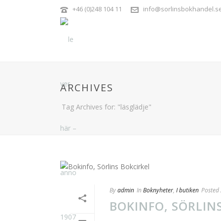
+46 (0)248 104 11
info@sorlinsbokhandel.s
ARCHIVES
Tag Archives for: "läsglädje"
By
admin
In
Boknyheter
,
I butiken
Posted
BOKINFO, SÖRLIN