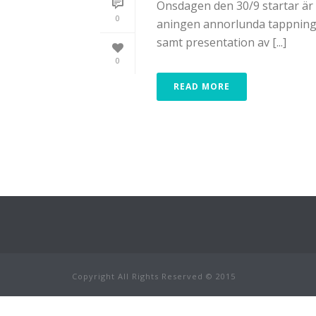
Onsdagen den 30/9 startar är d
0
aningen annorlunda tappning. 
samt presentation av [...]
0
READ MORE
Copyright All Rights Reserved © 2015