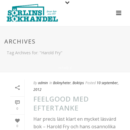
ARCHIVES
Tag Archives for: "Harold Fry"
HOME
/
By
admin
In
Boknyheter
,
Boktips
Posted
10 september,
2012
FEELGOOD MED
EFTERTANKE
0
Har precis läst klart en mycket läsvärd
bok – Harold Fry och hans osannolika
0