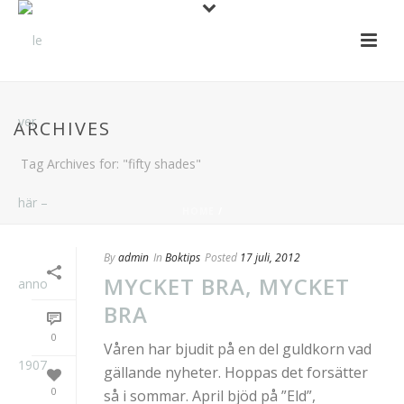
ARCHIVES
Tag Archives for: "fifty shades"
HOME
/
By
admin
In
Boktips
Posted
17 juli, 2012
MYCKET BRA, MYCKET
BRA
0
Våren har bjudit på en del guldkorn vad
gällande nyheter. Hoppas det forsätter
0
så i sommar. April bjöd på ”Eld”,