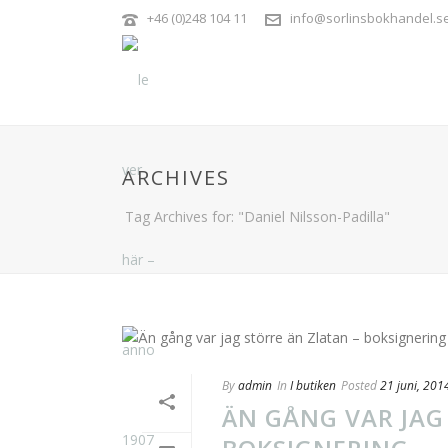
+46 (0)248 104 11
info@sorlinsbokhandel.s
ARCHIVES
Tag Archives for: "Daniel Nilsson-Padilla"
By
admin
In
I butiken
Posted
21 juni, 201
ÄN GÅNG VAR JAG