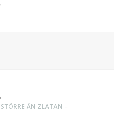
e
4
 STÖRRE ÄN ZLATAN –