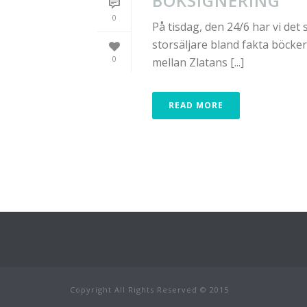
BOKSIGNERING
0
På tisdag, den 24/6 har vi det
storsäljare bland fakta böcke
0
mellan Zlatans [...]
READ MORE
Copyright All Rights Reserved © 2015