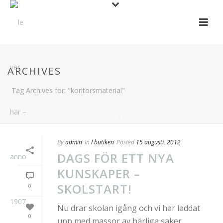
ARCHIVES
Tag Archives for: "kontorsmaterial"
HOME
/
By
admin
In
I butiken
Posted
15 augusti, 2012
DAGS FÖR ETT NYA
KUNSKAPER –
SKOLSTART!
0
Nu drar skolan igång och vi har laddat
0
upp med massor av härliga saker.