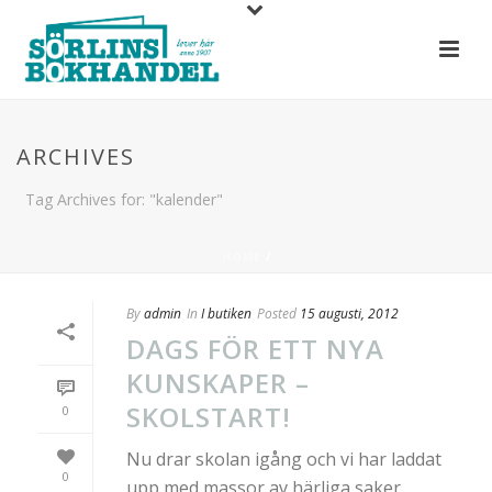
ARCHIVES
Tag Archives for: "kalender"
HOME
/
By
admin
In
I butiken
Posted
15 augusti, 2012
DAGS FÖR ETT NYA
KUNSKAPER –
SKOLSTART!
0
Nu drar skolan igång och vi har laddat
0
upp med massor av härliga saker.