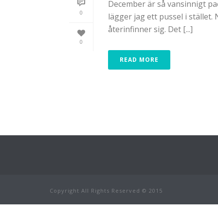
December är så vansinnigt pac
0
lägger jag ett pussel i ställe
återinfinner sig. Det [...]
0
READ MORE
Copyright All Rights Reserved © 2015