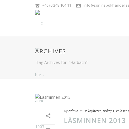
+46 (0)248 104 11
info@sorlinsbokhandel.s
ARCHIVES
Tag Archives for: "Harbach"
By
admin
In
Boknyheter
,
Boktips
,
Vi läser 
LÄSMINNEN 2013