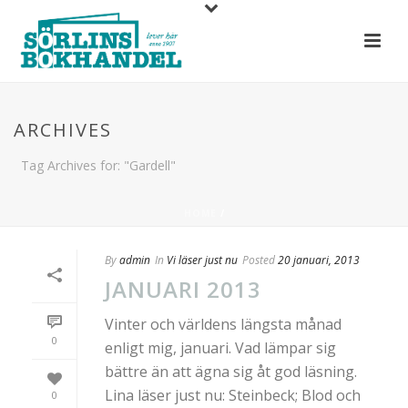
ARCHIVES
Tag Archives for: "Gardell"
HOME
/
By
admin
In
Vi läser just nu
Posted
20 januari, 2013
JANUARI 2013
Vinter och världens längsta månad
0
enligt mig, januari. Vad lämpar sig
bättre än att ägna sig åt god läsning.
Lina läser just nu: Steinbeck; Blod och
0