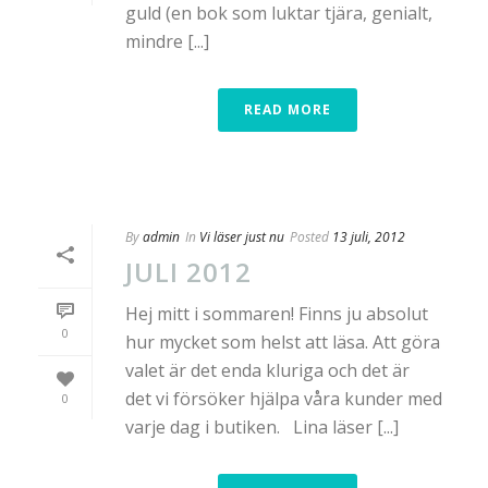
guld (en bok som luktar tjära, genialt,
mindre [...]
READ MORE
By
admin
In
Vi läser just nu
Posted
13 juli, 2012
JULI 2012
Hej mitt i sommaren! Finns ju absolut
0
hur mycket som helst att läsa. Att göra
valet är det enda kluriga och det är
det vi försöker hjälpa våra kunder med
0
varje dag i butiken. Lina läser [...]