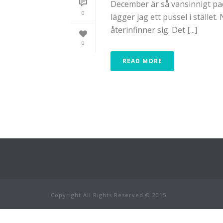
December är så vansinnigt pac
0
lägger jag ett pussel i ställe
återinfinner sig. Det [...]
0
READ MORE
Copyright All Rights Reserved © 2015