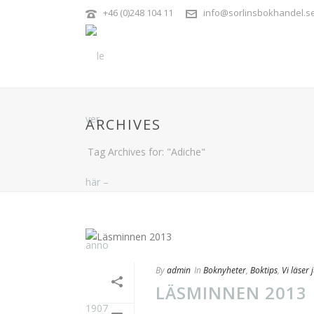
+46 (0)248 104 11
info@sorlinsbokhandel.s
ARCHIVES
Tag Archives for: "Adiche"
By
admin
In
Boknyheter
,
Boktips
,
Vi läser 
LÄSMINNEN 2013